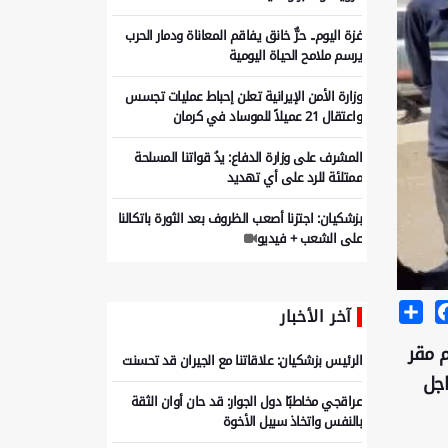
غزة اليوم.. حرٌّ خانق يفاقم المعاناة ودمار الحرب
يرسم ملامح الحياة اليومية
وزارة الأمن الإيرانية تعلن إحباط عمليات تجسس
واعتقال 21 عميلاً للموساد في كرمان
المشرف على وزارة الدفاع: يدُ قواتنا المسلحة
ممتلئة للرد على أي تهديد
بزشكيان: اجتزنا أصعب الظروف بعد الثورة باتكالنا
على الشعب + فيديو
إيران وباكستان تؤكدان رغبتهما في تعزيز
العلاقات الاقتصادية
Share
Facebo
آخر الأخبار
م مقر
الرئيس بزشكيان: علاقاتنا مع الجيران قد تحسنت
اجل
عراقجي مخاطبًا دول الجوار: قد حان أوان الثقة
بالنفس واتخاذ سبيل الأخوة