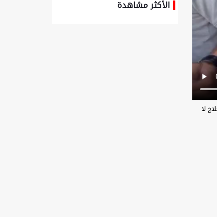
الأكثر مشاهدة
وزارة الأمن الإيرانية تعلن إحباط عمليات تجسس
واعتقال 21 عميلاً للموساد في كرمان
المشرف على وزارة الدفاع: يدُ قواتنا المسلحة
ممتلئة للرد على أي تهديد
بزشكيان: اجتزنا أصعب الظروف بعد الثورة باتكالنا
على الشعب + فيديو
العدو الإسرائيلي يشعل حرائق في أطراف حولا
اج لا
ومحيط كفرشوبا جنوب لبنان
إيران وباكستان تؤكدان رغبتهما في تعزيز
العلاقات الاقتصادية
شهيد وجرحى في غارة على جنوب لبنان وقصف
مدفعي يستهدف تلة علي الطاهر
شهيد و 11 جريحًا في غارات صهيونية على جنوب
لبنان