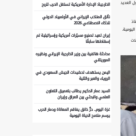
ل العديد
الخارجية: الإدارة الأمريكية تستغل الحرب للربح
تألق المنتخب الإيراني في الأولمبياد الدولي
اذ
للذكاء الاصطناعي 2026
ليومية.
إيران تعيد تصنيع مسيّرات أمريكية وإسرائيلية تم
ات
إسقاطها سابقًا
محادثة هاتفية بين وزير الخارجية الإيراني ونظيره
الموريتاني
اليمن يستهدف تحشيدات الجيش السعودي في
الرويك والعبر والثنية
السيد عمار الحكيم يطالب بتعميق التعاون
العلمي والبحثي بين العراق وإيران
غزة اليوم.. حرٌّ خانق يفاقم المعاناة ودمار الحرب
يرسم ملامح الحياة اليومية
غارات إسرائيلية متتالية تستهدف برج الشمالي
جنوب لبنان