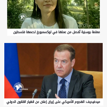
معلمة بوسنية تُفصل من عملها في لوكسمبورغ لدعمها فلسطين
ميدفيديف: الهجوم الأمريكي على إيران إعلان عن انهيار القانون الدولي