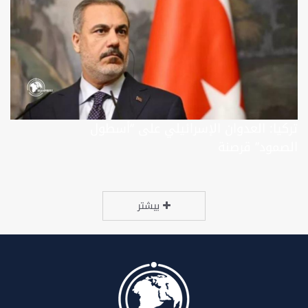
تركيا: العدوان الإسرائيلي على ‘‘أسطول
الصمود’’ قرصنة
بیشتر