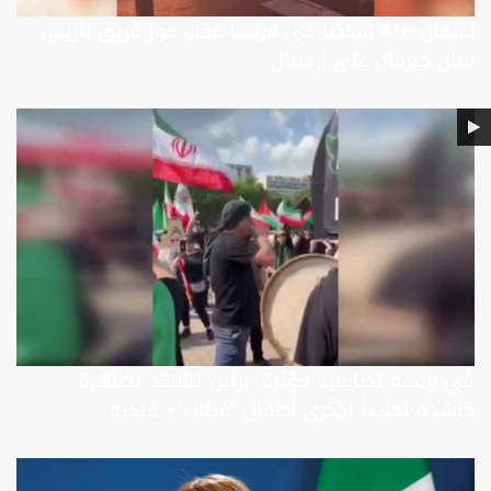
اعتقال 416 شخصًا في فرنسا عقب فوز فريق باريس
سان جيرمان على أرسنال
في وقفة تضامنية مؤثرة: برلين تشهد تظاهرة
حاشدة تخليداً لذكرى أطفال “ميناب’’+ فيديو