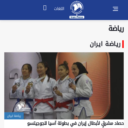
اللغات
رياضة
رياضة ايران
رياضة ايران
حصاد مشرقٍ لأبطال إیران في بطولة آسیا للجوجیتسو