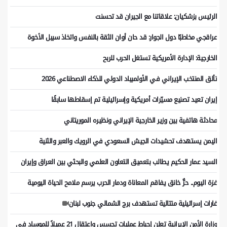
الرئيس بزشكيان: علاقاتنا مع الجيران قد تحسنت
عراقجي مخاطبًا دول الجوار: قد حان أوان الثقة بالنفس واتخاذ سبيل الأخوة
الخارجية: الإدارة الأمريكية تستغل الحرب للربح
تألق المنتخب الإيراني في الأولمبياد الدولي للذكاء الاصطناعي 2026
إيران تعيد تصنيع مسيّرات أمريكية وإسرائيلية تم إسقاطها سابقًا
محادثة هاتفية بين وزير الخارجية الإيراني ونظيره الموريتاني
اليمن يستهدف تحشيدات الجيش السعودي في الرويك والعبر والثنية
السيد عمار الحكيم يطالب بتعميق التعاون العلمي والبحثي بين العراق وإيران
غزة اليوم.. حرٌّ خانق يفاقم المعاناة ودمار الحرب يرسم ملامح الحياة اليومية
غارات إسرائيلية متتالية تستهدف برج الشمالي جنوب لبنان
وزارة الأمن الإيرانية تعلن إحباط عمليات تجسس واعتقال 21 عميلاً للموساد في