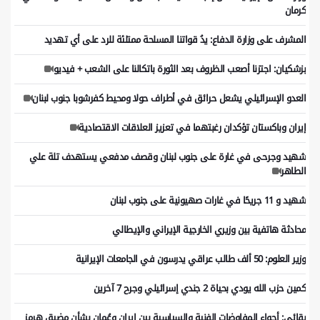
كرمان
المشرف على وزارة الدفاع: يدُ قواتنا المسلحة ممتلئة للرد على أي تهديد
بزشكيان: اجتزنا أصعب الظروف بعد الثورة باتكالنا على الشعب + فيديو
العدو الإسرائيلي يشعل حرائق في أطراف حولا ومحيط كفرشوبا جنوب لبنان
إيران وباكستان تؤكدان رغبتهما في تعزيز العلاقات الاقتصادية
شهيد وجرحى في غارة على جنوب لبنان وقصف مدفعي يستهدف تلة علي
الطاهر
شهيد و 11 جريحًا في غارات صهيونية على جنوب لبنان
محادثة هاتفية بين وزيري الخارجية الإيراني والإيطالي
وزير العلوم: 50 ألف طالب عراقي يدرسون في الجامعات الإيرانية
كمين حزب الله يودي بحياة 2 جندي إسرائيلي وجرح 7 آخرين
بقائي: أجواء المفاوضات الفنية والسياسية بين إيران وعُمان بشأن مضيق هرمز