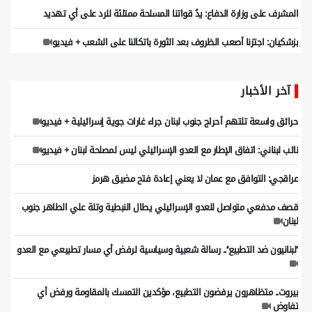
المشرف على وزارة الدفاع: يدُ قواتنا المسلحة ممتلئة للرد على أي تهديد
بزشكيان: اجتزنا أصعب الظروف بعد الثورة باتكالنا على الشعب + فيديو
آخر الأخبار
حرائق واسعة تلتهم أحراج جنوب لبنان جراء غارات جوية إسرائيلية + فيديو
نائب لبناني: اتفاق الإطار مع العدو الإسرائيلي ليس لمصلحة لبنان + فيديو
عراقجي: التوافق مع عمان لا يعني إعادة فتح مضيق هرمز
قصف مدفعي متواصل للعدو الإسرائيلي يطال النبطية وتلة علي الطاهر جنوب
لبنان
’’لبنانيون ضد التطبيع‘‘.. رسالة شعبية وسياسية لرفض أي مسار تطبيعي مع العدو
بيروت.. متظاهرون يرفضون التطبيع، مؤكدين التمسك بالمقاومة ورفض أي
تفاوض