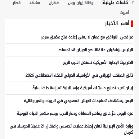
كلمات دليلية:
وكالة إيران برس
طهران
مشهد
قطار
أميركا
أهم الأخبار
عراقجي: التوافق مع عمان لا يعني إعادة فتح مضيق هرمز
الرئيس بزشكيان: علاقاتنا مع الجيران قد تحسنت
الخارجية: الإدارة الأمريكية تستغل الحرب للربح
تألق المنتخب الإيراني في الأولمبياد الدولي للذكاء الاصطناعي 2026
إيران تعيد تصنيع مسيّرات أمريكية وإسرائيلية تم إسقاطها سابقًا
اليمن يستهدف تحشيدات الجيش السعودي في الرويك والعبر والثنية
غزة اليوم.. حرٌّ خانق يفاقم المعاناة ودمار الحرب يرسم ملامح الحياة اليومية
وزارة الأمن الإيرانية تعلن إحباط عمليات تجسس واعتقال 21 عميلاً للموساد في
كرمان