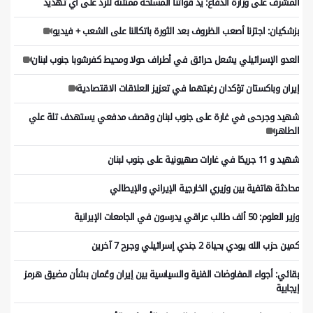
المشرف على وزارة الدفاع: يدُ قواتنا المسلحة ممتلئة للرد على أي تهديد
بزشكيان: اجتزنا أصعب الظروف بعد الثورة باتكالنا على الشعب + فيديو
العدو الإسرائيلي يشعل حرائق في أطراف حولا ومحيط كفرشوبا جنوب لبنان
إيران وباكستان تؤكدان رغبتهما في تعزيز العلاقات الاقتصادية
شهيد وجرحى في غارة على جنوب لبنان وقصف مدفعي يستهدف تلة علي
الطاهر
شهيد و 11 جريحًا في غارات صهيونية على جنوب لبنان
محادثة هاتفية بين وزيري الخارجية الإيراني والإيطالي
وزير العلوم: 50 ألف طالب عراقي يدرسون في الجامعات الإيرانية
كمين حزب الله يودي بحياة 2 جندي إسرائيلي وجرح 7 آخرين
بقائي: أجواء المفاوضات الفنية والسياسية بين إيران وعُمان بشأن مضيق هرمز
إيجابية