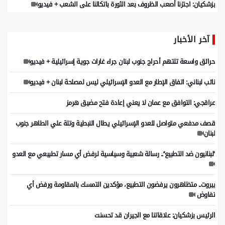
بزشكيان: اجتزنا أصعب الظروف بعد الثورة باتكالنا على الشعب + فيديو
آخر الأخبار
حرائق واسعة تلتهم أحراج جنوب لبنان جراء غارات جوية إسرائيلية + فيديو
نائب لبناني: اتفاق الإطار مع العدو الإسرائيلي ليس لمصلحة لبنان + فيديو
عراقجي: التوافق مع عمان لا يعني إعادة فتح مضيق هرمز
قصف مدفعي متواصل للعدو الإسرائيلي يطال النبطية وتلة علي الطاهر جنوب
لبنان
’’لبنانيون ضد التطبيع‘‘.. رسالة شعبية وسياسية لرفض أي مسار تطبيعي مع العدو
بيروت.. متظاهرون يرفضون التطبيع، مؤكدين التمسك بالمقاومة ورفض أي
تفاوض
الرئيس بزشكيان: علاقاتنا مع الجيران قد تحسنت