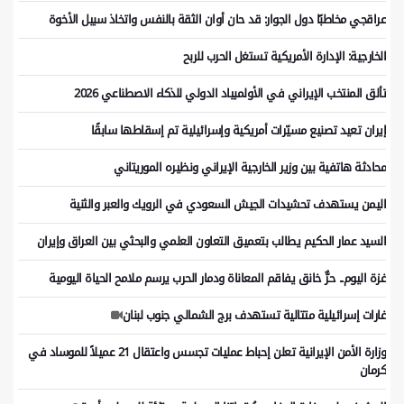
عراقجي مخاطبًا دول الجوار: قد حان أوان الثقة بالنفس واتخاذ سبيل الأخوة
الخارجية: الإدارة الأمريكية تستغل الحرب للربح
تألق المنتخب الإيراني في الأولمبياد الدولي للذكاء الاصطناعي 2026
إيران تعيد تصنيع مسيّرات أمريكية وإسرائيلية تم إسقاطها سابقًا
محادثة هاتفية بين وزير الخارجية الإيراني ونظيره الموريتاني
اليمن يستهدف تحشيدات الجيش السعودي في الرويك والعبر والثنية
السيد عمار الحكيم يطالب بتعميق التعاون العلمي والبحثي بين العراق وإيران
غزة اليوم.. حرٌّ خانق يفاقم المعاناة ودمار الحرب يرسم ملامح الحياة اليومية
غارات إسرائيلية متتالية تستهدف برج الشمالي جنوب لبنان
وزارة الأمن الإيرانية تعلن إحباط عمليات تجسس واعتقال 21 عميلاً للموساد في
كرمان