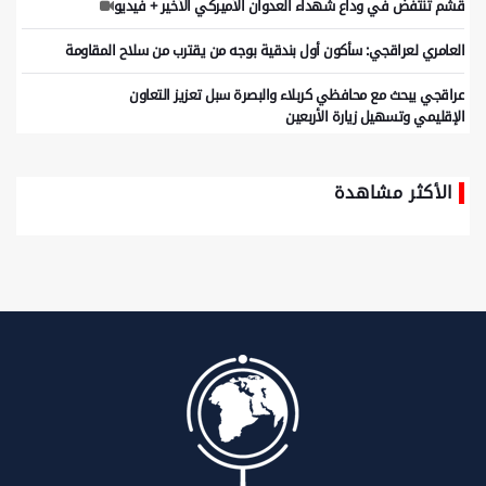
قشم تنتفض في وداع شهداء العدوان الأميركي الأخير + فيديو
العامري لعراقجي: سأكون أول بندقية بوجه من يقترب من سلاح المقاومة
عراقجي یبحث مع محافظي کربلاء والبصرة سبل تعزیز التعاون
الإقلیمي وتسهیل زیارة الأربعین
الأكثر مشاهدة