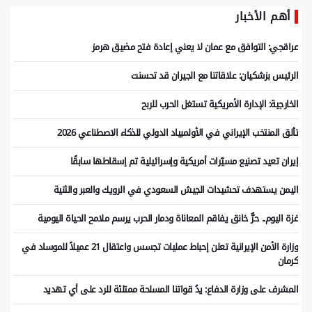
أهم الأخبار
عراقجي: التوافق مع عمان لا يعني إعادة فتح مضيق هرمز
الرئيس بزشكيان: علاقاتنا مع الجيران قد تحسنت
الخارجية: الإدارة الأمريكية تستغل الحرب للربح
تألق المنتخب الإيراني في الأولمبياد الدولي للذكاء الاصطناعي 2026
إيران تعيد تصنيع مسيّرات أمريكية وإسرائيلية تم إسقاطها سابقًا
اليمن يستهدف تحشيدات الجيش السعودي في الرويك والعبر والثنية
غزة اليوم.. حرٌّ خانق يفاقم المعاناة ودمار الحرب يرسم ملامح الحياة اليومية
وزارة الأمن الإيرانية تعلن إحباط عمليات تجسس واعتقال 21 عميلاً للموساد في
كرمان
المشرف على وزارة الدفاع: يدُ قواتنا المسلحة ممتلئة للرد على أي تهديد