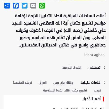
Share
Facebook
Twitter
Email
WhatsApp
أعلنت السلطات العراقية اتخاذ التدابير اللازمة لإقامة
مراسم تشييع جثمان آية الله العظمى الشهيد السيد
علي خامنئي (رحمه الله) في النجف الأشرف وكربلاء
المعلى. ومن المقرر أن تقام هذه المراسم بحضور
جماهيري واسع في هاتين المدينتين المقدستين.
kobra aghaei
تصنيف :
الشرق الأوسط
كلمات دليلية:
وكالة إيران برس
العراق
كربلاء المقدسة
فيديو
تشييع جثمان قائد الثورة الإسلامية
أهم الأخبار