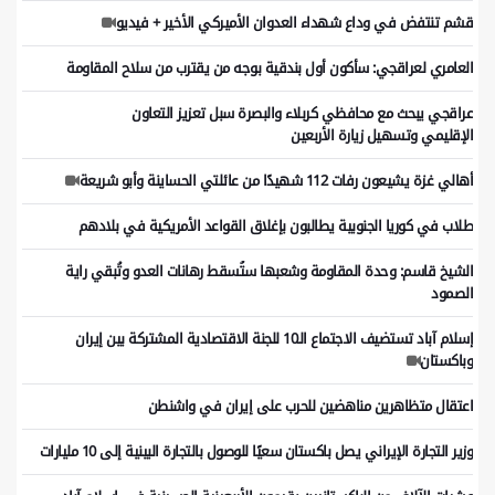
قشم تنتفض في وداع شهداء العدوان الأميركي الأخير + فيديو
العامري لعراقجي: سأكون أول بندقية بوجه من يقترب من سلاح المقاومة
عراقجي یبحث مع محافظي کربلاء والبصرة سبل تعزیز التعاون
الإقلیمي وتسهیل زیارة الأربعین
أهالي غزة يشيعون رفات 112 شهيدًا من عائلتي الحساينة وأبو شريعة
طلاب في كوريا الجنوبية يطالبون بإغلاق القواعد الأمريكية في بلادهم
الشيخ قاسم: وحدة المقاومة وشعبها ستُسقط رهانات العدو وتُبقي راية
الصمود
إسلام آباد تستضيف الاجتماع الـ10 للجنة الاقتصادية المشتركة بين إيران
وباكستان
اعتقال متظاهرين مناهضين للحرب على إيران في واشنطن
وزير التجارة الإيراني يصل باكستان سعيًا للوصول بالتجارة البينية إلى 10 مليارات