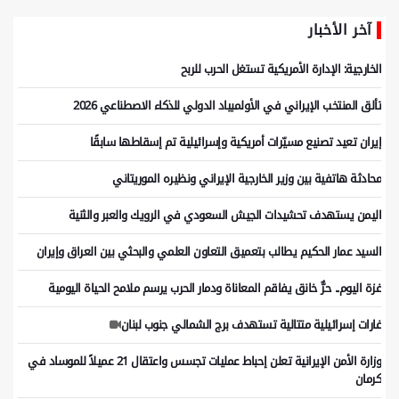
آخر الأخبار
الخارجية: الإدارة الأمريكية تستغل الحرب للربح
تألق المنتخب الإيراني في الأولمبياد الدولي للذكاء الاصطناعي 2026
إيران تعيد تصنيع مسيّرات أمريكية وإسرائيلية تم إسقاطها سابقًا
محادثة هاتفية بين وزير الخارجية الإيراني ونظيره الموريتاني
اليمن يستهدف تحشيدات الجيش السعودي في الرويك والعبر والثنية
السيد عمار الحكيم يطالب بتعميق التعاون العلمي والبحثي بين العراق وإيران
غزة اليوم.. حرٌّ خانق يفاقم المعاناة ودمار الحرب يرسم ملامح الحياة اليومية
غارات إسرائيلية متتالية تستهدف برج الشمالي جنوب لبنان
وزارة الأمن الإيرانية تعلن إحباط عمليات تجسس واعتقال 21 عميلاً للموساد في
كرمان