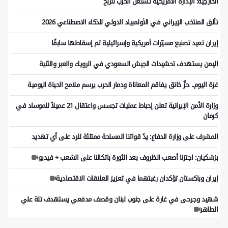
الخارجية: الإدارة الأمريكية تستغل الحرب للربح
تألق المنتخب الإيراني في الأولمبياد الدولي للذكاء الاصطناعي 2026
إيران تعيد تصنيع مسيّرات أمريكية وإسرائيلية تم إسقاطها سابقًا
اليمن يستهدف تحشيدات الجيش السعودي في الرويك والعبر والثنية
غزة اليوم.. حرٌّ خانق يفاقم المعاناة ودمار الحرب يرسم ملامح الحياة اليومية
وزارة الأمن الإيرانية تعلن إحباط عمليات تجسس واعتقال 21 عميلاً للموساد في
كرمان
المشرف على وزارة الدفاع: يدُ قواتنا المسلحة ممتلئة للرد على أي تهديد
بزشكيان: اجتزنا أصعب الظروف بعد الثورة باتكالنا على الشعب + فيديو
إيران وباكستان تؤكدان رغبتهما في تعزيز العلاقات الاقتصادية
شهيد وجرحى في غارة على جنوب لبنان وقصف مدفعي يستهدف تلة علي
الطاهر