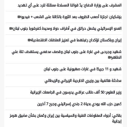
المشرف على وزارة الدفاع: يدُ قواتنا المسلحة ممتلئة للرد على أي تهديد
بزشكيان: اجتزنا أصعب الظروف بعد الثورة باتكالنا على الشعب + فيديو
العدو الإسرائيلي يشعل حرائق في أطراف حولا ومحيط كفرشوبا جنوب لبنان
إيران وباكستان تؤكدان رغبتهما في تعزيز العلاقات الاقتصادية
شهيد وجرحى في غارة على جنوب لبنان وقصف مدفعي يستهدف تلة علي
الطاهر
شهيد و 11 جريحًا في غارات صهيونية على جنوب لبنان
محادثة هاتفية بين وزيري الخارجية الإيراني والإيطالي
وزير العلوم: 50 ألف طالب عراقي يدرسون في الجامعات الإيرانية
كمين حزب الله يودي بحياة 2 جندي إسرائيلي وجرح 7 آخرين
بقائي: أجواء المفاوضات الفنية والسياسية بين إيران وعُمان بشأن مضيق هرمز
إيجابية