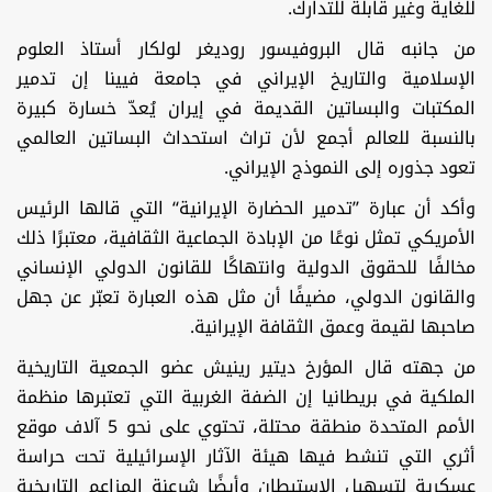
للغاية وغير قابلة للتدارك.
من جانبه قال البروفيسور روديغر لولكار أستاذ العلوم
الإسلامية والتاريخ الإيراني في جامعة فيينا إن تدمير
المكتبات والبساتين القديمة في إيران يُعدّ خسارة كبيرة
بالنسبة للعالم أجمع لأن تراث استحداث البساتين العالمي
تعود جذوره إلى النموذج الإيراني.
وأكد أن عبارة ’’تدمير الحضارة الإيرانية‘‘ التي قالها الرئيس
الأمريكي تمثل نوعًا من الإبادة الجماعية الثقافية، معتبرًا ذلك
مخالفًا للحقوق الدولية وانتهاكًا للقانون الدولي الإنساني
والقانون الدولي، مضيفًا أن مثل هذه العبارة تعبّر عن جهل
صاحبها لقيمة وعمق الثقافة الإيرانية.
من جهته قال المؤرخ ديتير رينيش عضو الجمعية التاريخية
الملكية في بريطانيا إن الضفة الغربية التي تعتبرها منظمة
الأمم المتحدة منطقة محتلة، تحتوي على نحو 5 آلاف موقع
أثري التي تنشط فيها هيئة الآثار الإسرائيلية تحت حراسة
عسكرية لتسهيل الاستيطان وأيضًا شرعنة المزاعم التاريخية