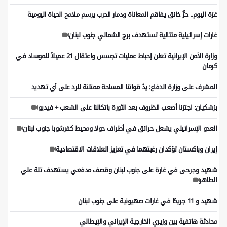
غزة اليوم.. حرٌّ خانق يفاقم المعاناة ودمار الحرب يرسم ملامح الحياة اليومية
غارات إسرائيلية متتالية تستهدف برج الشمالي جنوب لبنان
وزارة الأمن الإيرانية تعلن إحباط عمليات تجسس واعتقال 21 عميلاً للموساد في
كرمان
المشرف على وزارة الدفاع: يدُ قواتنا المسلحة ممتلئة للرد على أي تهديد
بزشكيان: اجتزنا أصعب الظروف بعد الثورة باتكالنا على الشعب + فيديو
العدو الإسرائيلي يشعل حرائق في أطراف حولا ومحيط كفرشوبا جنوب لبنان
إيران وباكستان تؤكدان رغبتهما في تعزيز العلاقات الاقتصادية
شهيد وجرحى في غارة على جنوب لبنان وقصف مدفعي يستهدف تلة علي
الطاهر
شهيد و 11 جريحًا في غارات صهيونية على جنوب لبنان
محادثة هاتفية بين وزيري الخارجية الإيراني والإيطالي