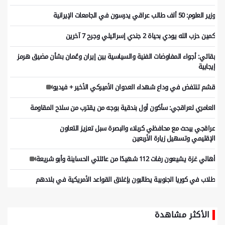
وزير العلوم: 50 ألف طالب عراقي يدرسون في الجامعات الإيرانية
كمين حزب الله يودي بحياة 2 جندي إسرائيلي وجرح 7 آخرين
بقائي: أجواء المفاوضات الفنية والسياسية بين إيران وعُمان بشأن مضيق هرمز
إيجابية
قشم تنتفض في وداع شهداء العدوان الأميركي الأخير + فيديو
العامري لعراقجي: سأكون أول بندقية بوجه من يقترب من سلاح المقاومة
عراقجي یبحث مع محافظي کربلاء والبصرة سبل تعزیز التعاون
الإقلیمي وتسهیل زیارة الأربعین
أهالي غزة يشيعون رفات 112 شهيدًا من عائلتي الحساينة وأبو شريعة
طلاب في كوريا الجنوبية يطالبون بإغلاق القواعد الأمريكية في بلادهم
الأكثر مشاهدة