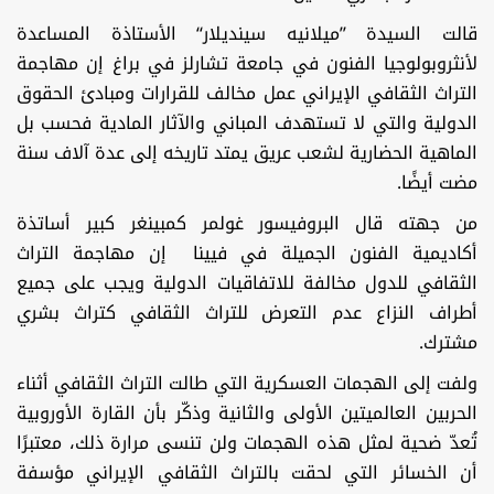
قالت السيدة ’’ميلانيه سينديلار‘‘ الأستاذة المساعدة
لأنثروبولوجيا الفنون في جامعة تشارلز في براغ إن مهاجمة
التراث الثقافي الإيراني عمل مخالف للقرارات ومبادئ الحقوق
الدولية والتي لا تستهدف المباني والآثار المادية فحسب بل
الماهية الحضارية لشعب عريق يمتد تاريخه إلى عدة آلاف سنة
مضت أيضًا.
من جهته قال البروفيسور غولمر كمبينغر كبير أساتذة
أكاديمية الفنون الجميلة في فيينا إن مهاجمة التراث
الثقافي للدول مخالفة للاتفاقيات الدولية ويجب على جميع
أطراف النزاع عدم التعرض للتراث الثقافي كتراث بشري
مشترك.
ولفت إلى الهجمات العسكرية التي طالت التراث الثقافي أثناء
الحربين العالميتين الأولى والثانية وذكّر بأن القارة الأوروبية
تُعدّ ضحية لمثل هذه الهجمات ولن تنسى مرارة ذلك، معتبرًا
أن الخسائر التي لحقت بالتراث الثقافي الإيراني مؤسفة