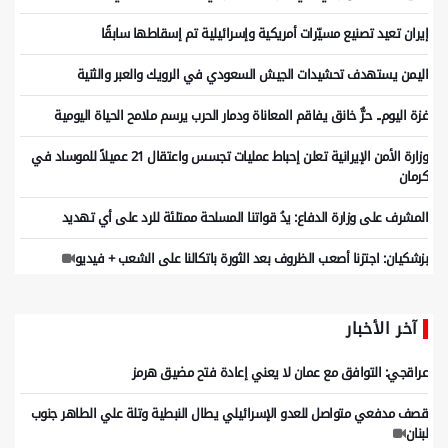
إيران تعيد تصنيع مسيّرات أمريكية وإسرائيلية تم إسقاطها سابقًا
اليمن يستهدف تحشيدات الجيش السعودي في الرويك والعبر والثنية
غزة اليوم.. حرٌّ خانق يفاقم المعاناة ودمار الحرب يرسم ملامح الحياة اليومية
وزارة الأمن الإيرانية تعلن إحباط عمليات تجسس واعتقال 21 عميلاً للموساد في
كرمان
المشرف على وزارة الدفاع: يدُ قواتنا المسلحة ممتلئة للرد على أي تهديد
بزشكيان: اجتزنا أصعب الظروف بعد الثورة باتكالنا على الشعب + فيديو
آخر الأخبار
عراقجي: التوافق مع عمان لا يعني إعادة فتح مضيق هرمز
قصف مدفعي متواصل للعدو الإسرائيلي يطال النبطية وتلة علي الطاهر جنوب
لبنان