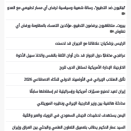
’’لبنانيون ضد التطبيع‘‘.. رسالة شعبية وسياسية لرفض أي مسار تطبيعي مع العدو
بيروت.. متظاهرون يرفضون التطبيع، مؤكدين التمسك بالمقاومة ورفض أي
تفاوض
الرئيس بزشكيان: علاقاتنا مع الجيران قد تحسنت
عراقجي مخاطبًا دول الجوار: قد حان أوان الثقة بالنفس واتخاذ سبيل الأخوة
الخارجية: الإدارة الأمريكية تستغل الحرب للربح
تألق المنتخب الإيراني في الأولمبياد الدولي للذكاء الاصطناعي 2026
إيران تعيد تصنيع مسيّرات أمريكية وإسرائيلية تم إسقاطها سابقًا
محادثة هاتفية بين وزير الخارجية الإيراني ونظيره الموريتاني
اليمن يستهدف تحشيدات الجيش السعودي في الرويك والعبر والثنية
السيد عمار الحكيم يطالب بتعميق التعاون العلمي والبحثي بين العراق وإيران