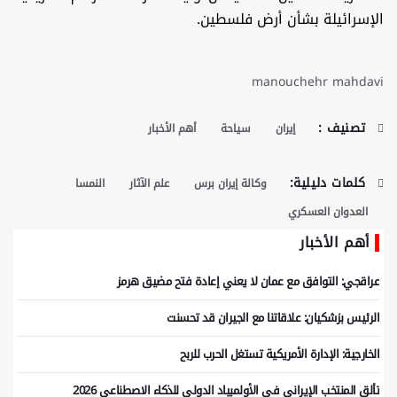
الإسرائيلة بشأن أرض فلسطين.
manouchehr mahdavi
تصنيف :
إيران
سياحة
أهم الأخبار
كلمات دليلية:
وكالة إيران برس
علم الآثار
النمسا
العدوان العسكري
أهم الأخبار
عراقجي: التوافق مع عمان لا يعني إعادة فتح مضيق هرمز
الرئيس بزشكيان: علاقاتنا مع الجيران قد تحسنت
الخارجية: الإدارة الأمريكية تستغل الحرب للربح
تألق المنتخب الإيراني في الأولمبياد الدولي للذكاء الاصطناعي 2026