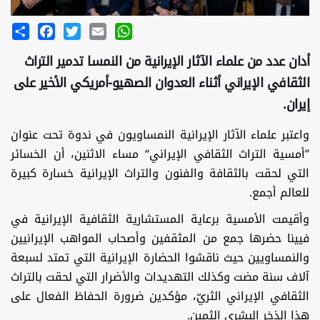
Share
Facebook
Twitter
Email
WhatsApp
أدان عدد من علماء الآثار الإيرانية من النمسا تدمير التراث
الثقافي الإيراني أثناء العدوان الصهيو-أمريكي الأخير على
إيران.
واعتبر علماء الآثار الإيرانية النمساويون في ندوة تحت عنوان
’’أمسية التراث الثقافي الإيراني‘‘ مساء الاثنين، أن الخسائر
التي لحقت بالثقافة والفنون والتراث الإيرانية خسارة كبيرة
للعالم أجمع.
وأقيمت الأمسية برعاية المستشارية الثقافية الإيرانية في
فيينا حضرها جمع من المثقفين وأصحاب المواهب الإيرانيين
والنمساويين حيث ناقشوا الحضارة الإيرانية التي تمتد لسبعة
آلاف سنة مضت وكذلك التهديدات والأضرار التي لحقت بالتراث
الثقافي الإيراني الثريّ، مؤكدين ضرورة الحفاظ الفعال على
هذا الذخر البشري الثمين.