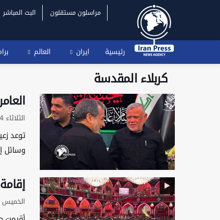
مراسلون مستقلون
البث المباشر
رئيسية
ايران
العالم
برا
كربلاء المقدسة
العام
الثلاثاء 4 أغسطس 2026 - 15:17 بتوقيت غرينتش
توعد زع
وسائل إعلام 
إقامة
الخميس 9 يوليو 2026 - 05:41 بتوقيت غرينتش
أقيمت صل