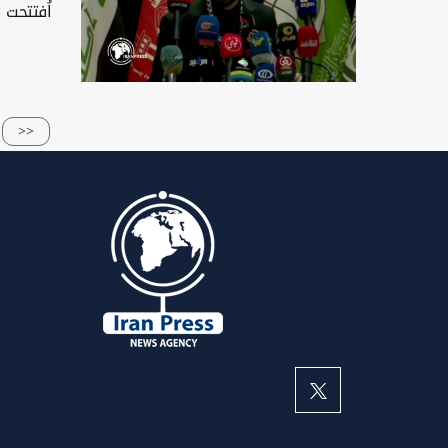
اُفتتحت 
<<