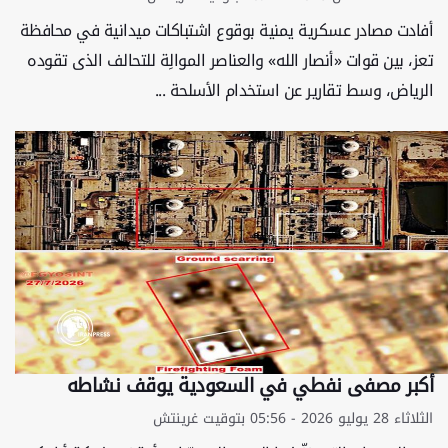
أفادت مصادر عسکریة یمنیة بوقوع اشتباکات میدانیة في محافظة
تعز، بین قوات «أنصار الله» والعناصر الموالِة للتحالف الذی تقوده
الریاض، وسط تقاریر عن استخدام الأسلحة ...
أكبر مصفى نفطي في السعودية يوقف نشاطه
الثلاثاء 28 يوليو 2026 - 05:56 بتوقيت غرينتش