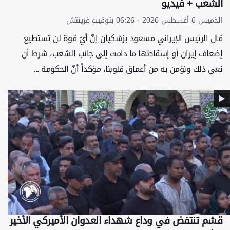
الشعب + فيديو
الخميس 6 أغسطس 2026 - 06:26 بتوقيت غرينتش
قال الرئيس الإيراني مسعود بزشكيان إنّ أيّ قوة لن تستطيع
إضعاف إيران أو إسقاطها ما دامت إلى جانب الشعب، شرط أن
نعي ذلك ونؤمن به من أعماق قلوبنا، مؤكداً أنّ الحكومة ...
قشم تنتفض في وداع شهداء العدوان الأميركي الأخير