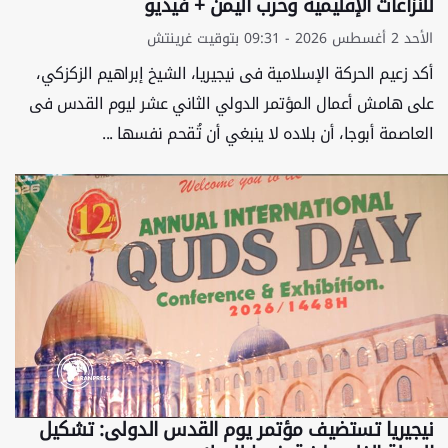
للنزاعات الإقلیمیة وحرب الیمن + فيديو
الأحد 2 أغسطس 2026 - 09:31 بتوقيت غرينتش
أکد زعیم الحرکة الإسلامیة فی نیجیریا، الشیخ إبراهیم الزکزکي،
على هامش أعمال المؤتمر الدولي الثاني عشر لیوم القدس فی
العاصمة أبوجا، أن بلاده لا ینبغي أن تُقحم نفسها ...
نیجیریا تستضیف مؤتمر یوم القدس الدولی: تشکیل