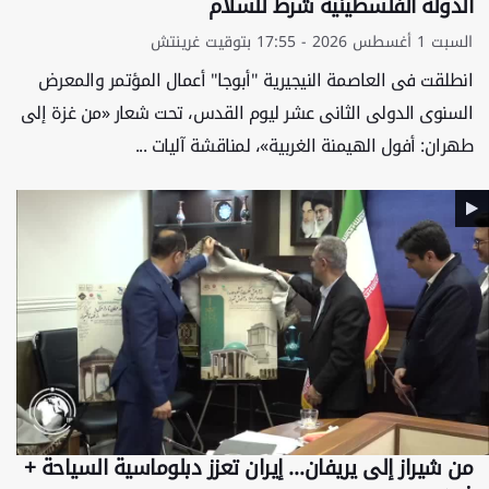
الدولة الفلسطینیة شرط للسلام
السبت 1 أغسطس 2026 - 17:55 بتوقيت غرينتش
انطلقت فی العاصمة النیجیریة "أبوجا" أعمال المؤتمر والمعرض
السنوی الدولی الثانی عشر لیوم القدس، تحت شعار «من غزة إلی
طهران: أفول الهیمنة الغربیة»، لمناقشة آلیات ...
من شیراز إلی یريفان… إیران تعزز دبلوماسیة السیاحة +