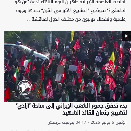
احتضت العاصمة الإيرانية طهران اليوم الثلاثاء ندوة ’’من هو
الخامنئي؟‘‘ بموضوع ’’التشييع الأكبر في القرن‘‘ حضرها وجوه
إعلامية ونشطاء دوليون من مختلف الدول لمناقشة ...
بدء تدفق جموع الشعب الإيراني إلى ساحة ’’آزادي‘‘
لتشييع جثمان القائد الشهيد
الإثنين 6 يوليو 2026 - 04:17 بتوقيت غرينتش