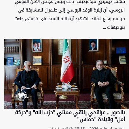
كشف ديميتري ميدفيديف، نائب رئيس مجلس الأمن القومي
الروسي، أن زيارة الوفد الروسي إلى طهران للمشاركة في
مراسم وداع القائد الشهيد آية الله السيد علي خامنئي جاءت
بتوجيهات ...
بالصور .. عراقجي يلتقي ممثلي "حزب الله" و"حركة
أمل" وقيادة "حماس"
السبت 4 يوليو 2026 - 13:58 بتوقيت غرينتش