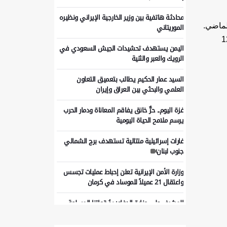
محادثة هاتفية بين وزير الخارجية الإيراني ونظيره
هر مارس للعام الماضي.
الموريتاني
ت المتحدة نحو صفر في شهر فبراير الماضي إذ قفز المعدل إلى أكثر من 12
اليمن يستهدف تحشيدات الجيش السعودي في
الرويك والعبر والثنية
السيد عمار الحكيم يطالب بتعميق التعاون
العلمي والبحثي بين العراق وإيران
غزة اليوم.. حرٌّ خانق يفاقم المعاناة ودمار الحرب
يرسم ملامح الحياة اليومية
غارات إسرائيلية متتالية تستهدف برج الشمالي
جنوب لبنان
وزارة الأمن الإيرانية تعلن إحباط عمليات تجسس
واعتقال 21 عميلاً للموساد في كرمان
المشرف على وزارة الدفاع: يدُ قواتنا المسلحة
ممتلئة للرد على أي تهديد