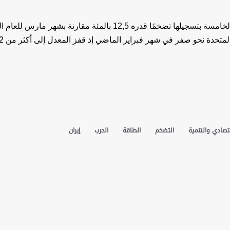
واللافت في الأمر هو رتبة أمريكا حيث احتلت المرتبة الخامسة بتسجيلها تضخمًا قدره 12,5 بالمئة مقارنة بش
في حين كان معدل تضخم أسعار الطاقة في الولايا
تصادي والتنمية
التضخم
الطاقة
الحرب
إيران