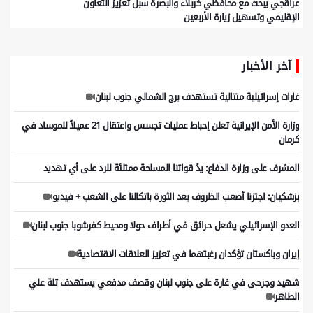
عراقجي یبحث مع محافظي کربلاء والبصرة سبل تعزیز التعاون
الإقلیمي وتسهیل زیارة الأربعین
آخر الأخبار
غارات إسرائيلية متتالية تستهدف برج الشمالي جنوب لبنان
وزارة الأمن الإيرانية تعلن إحباط عمليات تجسس واعتقال 21 عميلاً للموساد في
كرمان
المشرف على وزارة الدفاع: يدُ قواتنا المسلحة ممتلئة للرد على أي تهديد
بزشكيان: اجتزنا أصعب الظروف بعد الثورة باتكالنا على الشعب + فيديو
العدو الإسرائيلي يشعل حرائق في أطراف حولا ومحيط كفرشوبا جنوب لبنان
إيران وباكستان تؤكدان رغبتهما في تعزيز العلاقات الاقتصادية
شهيد وجرحى في غارة على جنوب لبنان وقصف مدفعي يستهدف تلة علي
الطاهر