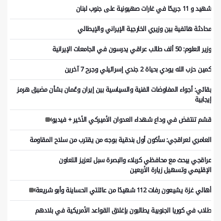
شهيد و 11 جريحًا في غارات صهيونية على جنوب لبنان
محادثة هاتفية بين وزيري الخارجية الإيراني والإيطالي
وزير العلوم: 50 ألف طالب عراقي يدرسون في الجامعات الإيرانية
كمين حزب الله يودي بحياة 2 جندي إسرائيلي وجرح 7 آخرين
بقائي: أجواء المفاوضات الفنية والسياسية بين إيران وعُمان بشأن مضيق هرمز
إيجابية
قشم تنتفض في وداع شهداء العدوان الأميركي الأخير + فيديو
العامري لعراقجي: سأكون أول بندقية بوجه من يقترب من سلاح المقاومة
عراقجي یبحث مع محافظي کربلاء والبصرة سبل تعزیز التعاون
الإقلیمي وتسهیل زیارة الأربعین
أهالي غزة يشيعون رفات 112 شهيدًا من عائلتي الحساينة وأبو شريعة
طلاب في كوريا الجنوبية يطالبون بإغلاق القواعد الأمريكية في بلادهم