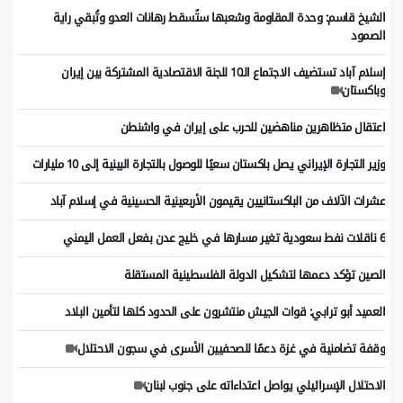
الشيخ قاسم: وحدة المقاومة وشعبها ستُسقط رهانات العدو وتُبقي راية
الصمود
إسلام آباد تستضيف الاجتماع الـ10 للجنة الاقتصادية المشتركة بين إيران
وباكستان
اعتقال متظاهرين مناهضين للحرب على إيران في واشنطن
وزير التجارة الإيراني يصل باكستان سعيًا للوصول بالتجارة البينية إلى 10 مليارات
عشرات الآلاف من الباكستانيين يقيمون الأربعينية الحسينية في إسلام آباد
6 ناقلات نفط سعودية تغير مسارها في خليج عدن بفعل العمل اليمني
الصين تؤكد دعمها لتشكيل الدولة الفلسطينية المستقلة
العميد أبو ترابي: قوات الجيش منتشرون على الحدود كلها لتأمين البلاد
وقفة تضامنية في غزة دعمًا للصحفيين الأسرى في سجون الاحتلال
الاحتلال الإسرائيلي يواصل اعتداءاته على جنوب لبنان