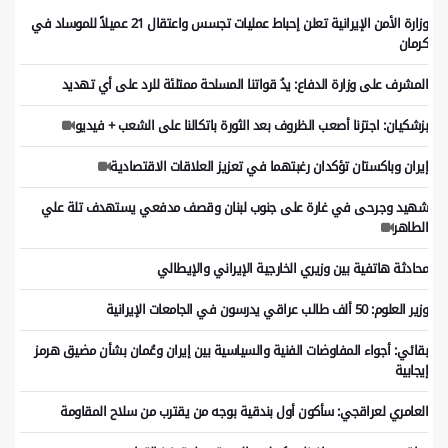
وزارة الأمن الإيرانية تعلن إحباط عمليات تجسس واعتقال 21 عميلاً للموساد في
كرمان
المشرف على وزارة الدفاع: يدُ قواتنا المسلحة ممتلئة للرد على أي تهديد
بزشكيان: اجتزنا أصعب الظروف بعد الثورة باتكالنا على الشعب + فيديو
إيران وباكستان تؤكدان رغبتهما في تعزيز العلاقات الاقتصادية
شهيد وجرحى في غارة على جنوب لبنان وقصف مدفعي يستهدف تلة علي
الطاهر
محادثة هاتفية بين وزيري الخارجية الإيراني والإيطالي
وزير العلوم: 50 ألف طالب عراقي يدرسون في الجامعات الإيرانية
بقائي: أجواء المفاوضات الفنية والسياسية بين إيران وعُمان بشأن مضيق هرمز
إيجابية
العامري لعراقجي: سأكون أول بندقية بوجه من يقترب من سلاح المقاومة