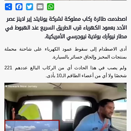
Share
Facebook
Twitter
Email
WhatsApp
اصطدمت طائرة ركاب مملوكة لشركة يونايتد إير لاينز عصر
الأحد بعمود الكهرباء قرب الطريق السريع عند الهبوط في
مطار نيوآرك بولاية نيوجرسي الأمريكية.
أدى الاصطدام إلى سقوط عمود الكهرباء على شاحنة محملة
بمنتجات المخبز وإلحاق خسائر بالسيارة.
ولم يصب في هذا الحادث أي من الركاب البالغ عددهم 221
شخصًا ولا أي من أعضاء الطاقم الـ10 بأذى.